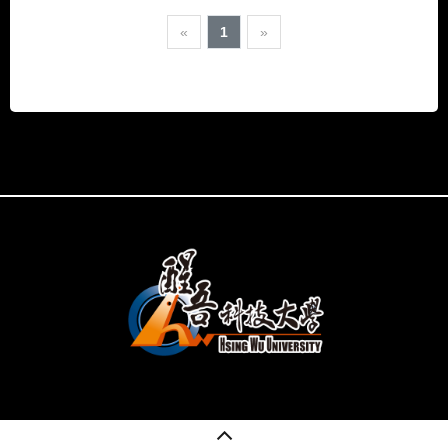
«
1
»