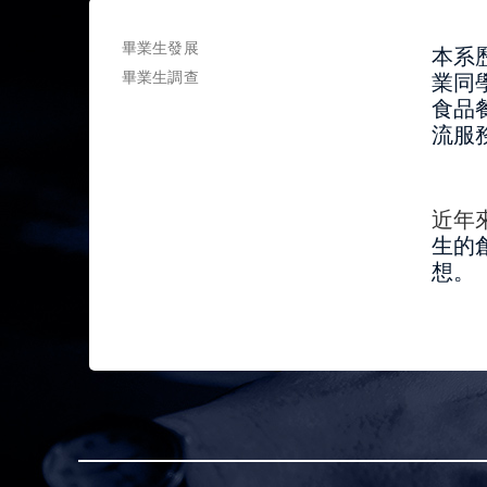
畢業生發展
本系
畢業生調查
業同
食品
流服
近年
生的
想。